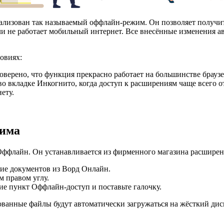
еализован так называемый оффлайн-режим. Он позволяет получит
 или не работает мобильный интернет. Все внесённые изменения 
овиях:
оверено, что функция прекрасно работает на большинстве брауз
во вкладке
Инкогнито
, когда доступ к расширениям чаще всего о
ету.
жима
Оффлайн
. Он устанавливается из фирменного магазина расширен
ние документов из Ворд Онлайн.
м правом углу.
ие
пункт
Оффлайн-доступ
и поставьте галочку.
зованные файлы будут автоматически загружаться на жёсткий ди