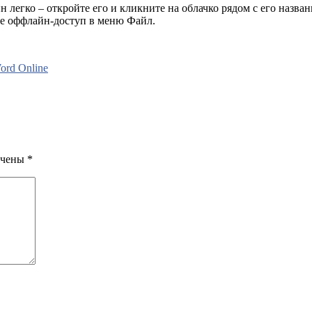
 легко – откройте его и кликните на облачко рядом с его назва
те оффлайн-доступ в меню
Файл
.
ord Online
ечены
*