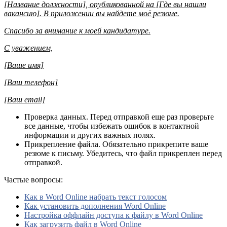
[Название должности], опубликованной на [Где вы нашли
вакансию]. В приложении вы найдете моё резюме.
Спасибо за внимание к моей кандидатуре.
С уважением,
[Ваше имя]
[Ваш телефон]
[Ваш email]
Проверка данных. Перед отправкой еще раз проверьте
все данные, чтобы избежать ошибок в контактной
информации и других важных полях.
Прикрепление файла. Обязательно прикрепите ваше
резюме к письму. Убедитесь, что файл прикреплен перед
отправкой.
Частые вопросы:
Как в Word Online набрать текст голосом
Как установить дополнения Word Online
Настройка оффлайн доступа к файлу в Word Online
Как загрузить файл в Word Online