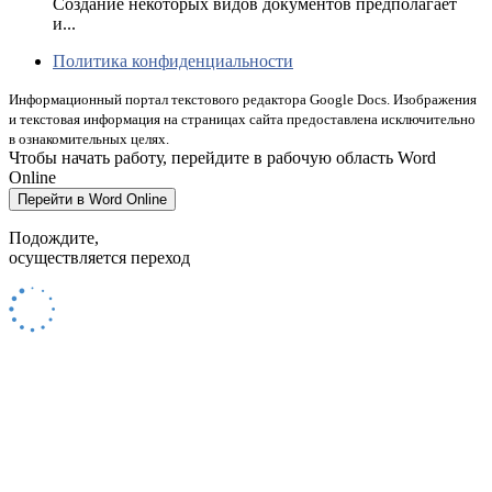
Создание некоторых видов документов предполагает
и...
Политика конфиденциальности
Информационный портал текстового редактора Google Docs. Изображения
и текстовая информация на страницах сайта предоставлена исключительно
в ознакомительных целях.
Чтобы начать работу, перейдите в рабочую область Word
Online
Перейти в Word Online
Подождите,
осуществляется переход