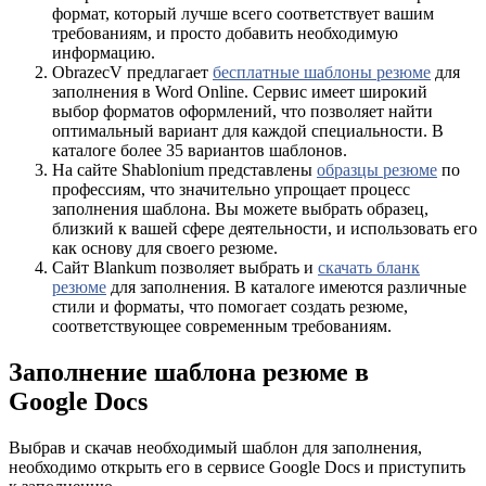
формат, который лучше всего соответствует вашим
требованиям, и просто добавить необходимую
информацию.
ObrazecV предлагает
бесплатные шаблоны резюме
для
заполнения в Word Online. Сервис имеет широкий
выбор форматов оформлений, что позволяет найти
оптимальный вариант для каждой специальности. В
каталоге более 35 вариантов шаблонов.
На сайте Shablonium представлены
образцы резюме
по
профессиям, что значительно упрощает процесс
заполнения шаблона. Вы можете выбрать образец,
близкий к вашей сфере деятельности, и использовать его
как основу для своего резюме.
Сайт Blankum позволяет выбрать и
скачать бланк
резюме
для заполнения. В каталоге имеются различные
стили и форматы, что помогает создать резюме,
соответствующее современным требованиям.
Заполнение шаблона резюме в
Google Docs
Выбрав и скачав необходимый шаблон для заполнения,
необходимо открыть его в сервисе Google Docs и приступить