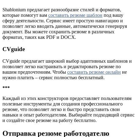
Shablonium предлагает разнообразие стилей и форматов,
которые помогут вам
составить резюме шаблон
под вашу
сферу деятельности. Сервис имеет простую навигацию и
позволяет легко вводить данные, автоматически генерируя
документ. Вы можете сохранить резюме в различных
форматах, таких как PDF и DOCX.
CVguide
CVguide предлагает широкий выбор адаптивных шаблонов и
позволяет легко настраивать и редактировать резюме по
вашим предпочтениям. Чтобы
составить резюме онлайн
не
нужно платить – сервис полностью бесплатный.
***
Каждый из этих конструкторов предоставляет пользователям
полезные инструменты для создания профессионального
резюме, что позволяет легко и быстро представить свои
навыки и опыт работодателям. Выбирайте подходящий сервис
и создайте свое резюме на работу бесплатно.
Отправка резюме работодателю