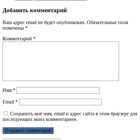
Добавить комментарий
Ваш адрес email не будет опубликован.
Обязательные поля
помечены
*
Комментарий
*
Имя
*
Email
*
Сохранить моё имя, email и адрес сайта в этом браузере для
последующих моих комментариев.