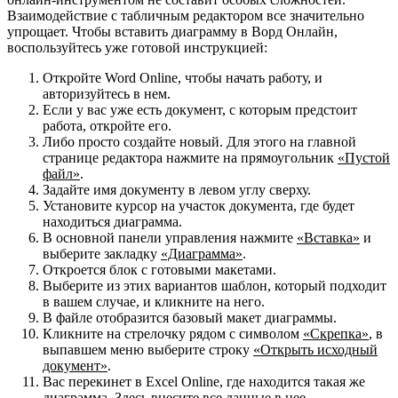
Взаимодействие с табличным редактором все значительно
упрощает. Чтобы вставить диаграмму в Ворд Онлайн,
воспользуйтесь уже готовой инструкцией:
Откройте Word Online, чтобы начать работу, и
авторизуйтесь в нем.
Если у вас уже есть документ, с которым предстоит
работа, откройте его.
Либо просто создайте новый. Для этого на главной
странице редактора нажмите на прямоугольник
«Пустой
файл»
.
Задайте имя документу в левом углу сверху.
Установите курсор на участок документа, где будет
находиться диаграмма.
В основной панели управления нажмите
«Вставка»
и
выберите закладку
«Диаграмма»
.
Откроется блок с готовыми макетами.
Выберите из этих вариантов шаблон, который подходит
в вашем случае, и кликните на него.
В файле отобразится базовый макет диаграммы.
Кликните на стрелочку рядом с символом
«Скрепка»
, в
выпавшем меню выберите строку
«Открыть исходный
документ»
.
Вас перекинет в Excel Online, где находится такая же
диаграмма. Здесь внесите все данные в нее.