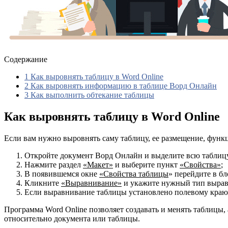
Содержание
1
Как выровнять таблицу в Word Online
2
Как выровнять информацию в таблице Ворд Онлайн
3
Как выполнить обтекание таблицы
Как выровнять таблицу в Word Online
Если вам нужно выровнять саму таблицу, ее размещение, функ
Откройте документ Ворд Онлайн и выделите всю таблиц
Нажмите раздел
«Макет»
и выберите пункт
«Свойства»
;
В появившемся окне
«Свойства таблицы
» перейдите в б
Кликните
«Выравнивание»
и укажите нужный тип вырав
Если выравнивание таблицы установлено полевому краю,
Программа Word Online позволяет создавать и менять таблицы
относительно документа или таблицы.