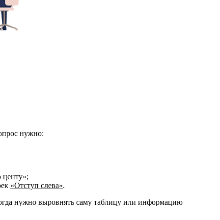
опрос нужно:
 центу»
;
оек
«Отступ слева»
.
Иногда нужно выровнять саму таблицу или информацию